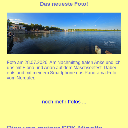
Das neueste Foto!
Foto am 28.07.2026: Am Nachmittag trafen Anke und ich
uns mit Fiona und Arian auf dem Maschseefest. Dabei
entstand mit meinem Smartphone das Panorama-Foto
vom Nordufer.
noch mehr Fotos ...